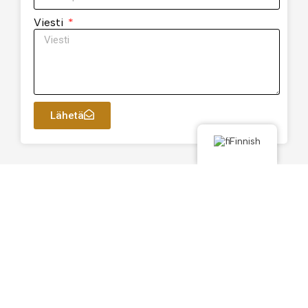
Viesti
Lähetä
Finnish