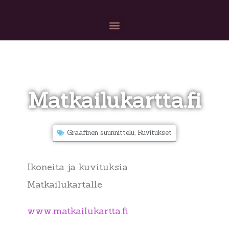
EDELLINEN
SEURAAVA
Karttoja
K0NTRO
Matkailukartta.fi
Graafinen suunnittelu
,
Kuvitukset
Ikoneita ja kuvituksia
Matkailukartalle
www.matkailukartta.fi