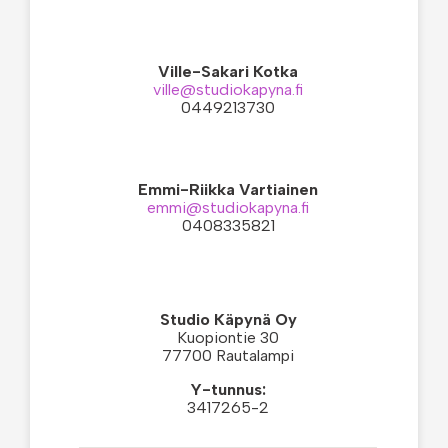
Ville-Sakari Kotka
ville@studiokapyna.fi
0449213730
Emmi-Riikka Vartiainen
emmi@studiokapyna.fi
0408335821
Studio Käpynä Oy
Kuopiontie 30
77700 Rautalampi
Y-tunnus:
3417265-2