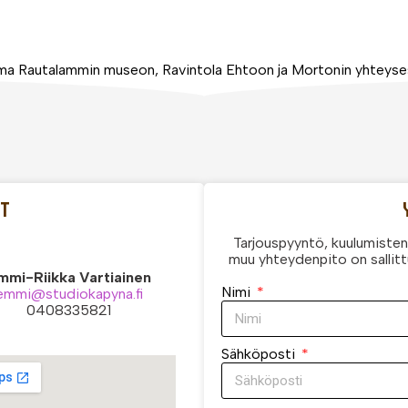
tuma Rautalammin museon, Ravintola Ehtoon ja Mortonin yhteyses
OT
Tarjouspyyntö, kuulumisten 
muu yhteydenpito on sallitt
mmi-Riikka Vartiainen
Nimi
emmi@studiokapyna.fi
0408335821
Sähköposti