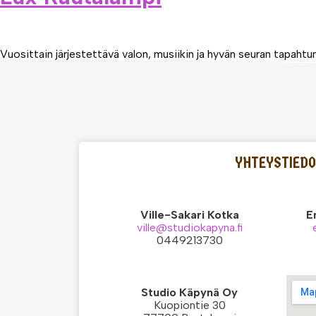
Vuosittain järjestettävä valon, musiikin ja hyvän seuran tapah
YHTEYSTIED
Ville-Sakari Kotka
E
ville@studiokapyna.fi
0449213730
Studio Käpynä Oy
Kuopiontie 30