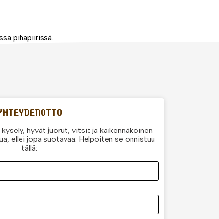
sä pihapiirissä.
YHTEYDENOTTO
kysely, hyvät juorut, vitsit ja kaikennäköinen
ua, ellei jopa suotavaa. Helpoiten se onnistuu
tällä: