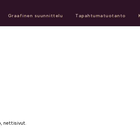
Graafinen suunnittelu
Tapahtumatuotanto
, nettisivut.