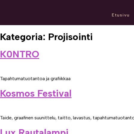
Etusivu
Kategoria:
Projisointi
K0NTRO
Tapahtumatuotantoa ja grafiikkaa
Kosmos Festival
Taide, graafinen suunittelu, taitto, lavastus, tapahtumatuotanto
Lux Rautalampi