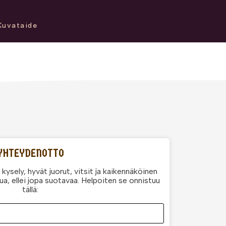
Kuvataide
YHTEYDENOTTO
kysely, hyvät juorut, vitsit ja kaikennäköinen
ua, ellei jopa suotavaa. Helpoiten se onnistuu
tällä: