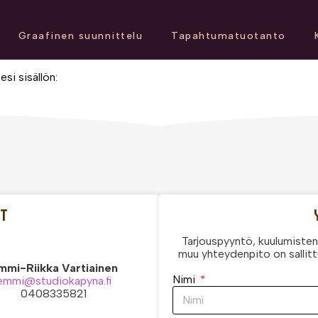
Graafinen suunnittelu
Tapahtumatuotanto
si sisällön:
OT
Tarjouspyyntö, kuulumisten 
muu yhteydenpito on sallitt
mmi-Riikka Vartiainen
Nimi
emmi@studiokapyna.fi
0408335821