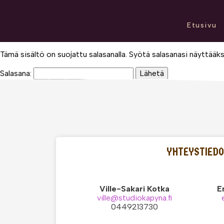
Etusivu
Tämä sisältö on suojattu salasanalla. Syötä salasanasi näyttääkse
Salasana:
YHTEYSTIED
Ville-Sakari Kotka
E
ville@studiokapyna.fi
0449213730